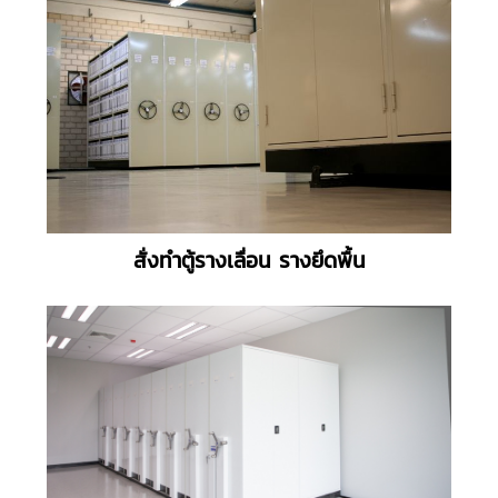
สั่งทำตู้รางเลื่อน รางยึดพื้น